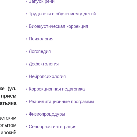
Запуск речи
Трудности с обучением у детей
Биоакустическая коррекция
Психология
Логопедия
Дефектология
Нейропсихология
е (ул.
Коррекционная педагогика
т приём
Реабилитационные программы
тьяна
Физиопроцедуры
етским
опытом
Сенсорная интеграция
широкий