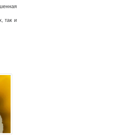
шенная
, так и