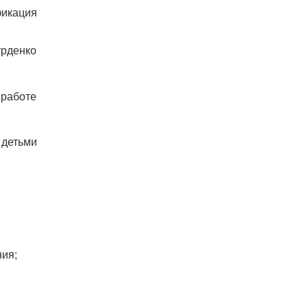
фикация
рденко
работе
 детьми
ия;