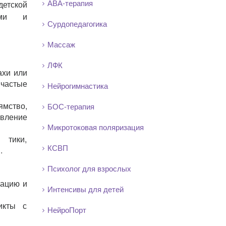
АВА-терапия
детской
иями и
Сурдопедагогика
Массаж
ЛФК
ахи или
частые
Нейрогимнастика
мство,
БОС-терапия
явление
Микротоковая поляризация
 тики,
КСВП
.
Психолог для взрослых
уацию и
Интенсивы для детей
икты с
НейроПорт