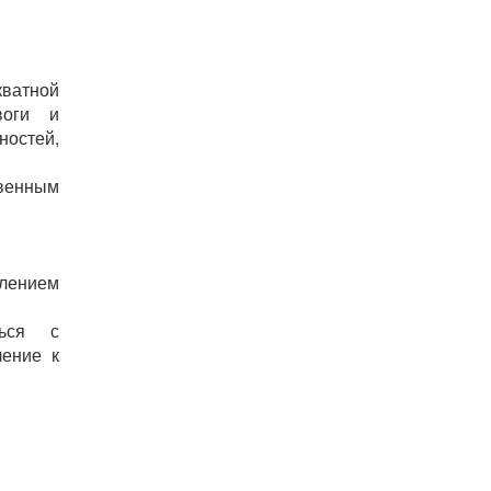
кватной
воги и
остей,
твенным
влением
ться с
чение к