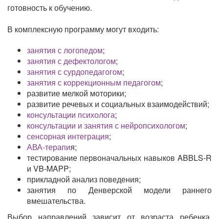
готовность к обучению.
В комплексную программу могут входить:
занятия с логопедом
;
занятия с дефектологом
;
занятия с сурдопедагогом
;
занятия с коррекционным педагогом
;
развитие мелкой моторики;
развитие речевых и социальных взаимодействий;
консультации психолога
;
консультации и занятия с нейропсихологом
;
сенсорная интеграция
;
АВА-терапи
я;
тестирование первоначальных навыков ABBLS-R
и VB-MAPP;
прикладной анализ поведения;
занятия по Денверской модели раннего
вмешательства.
Выбор направлений зависит от возраста ребенка,