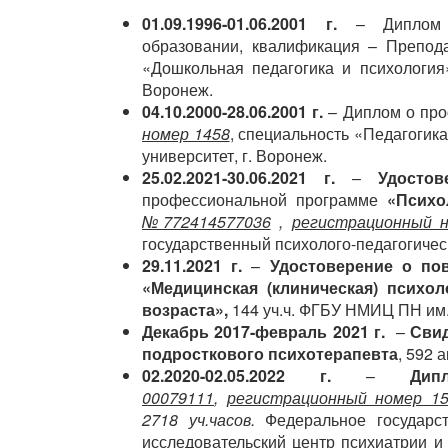
01.09.
1996-
01.06.
2001
г.
– Дипло
образовании, квалификация – Препода
«Дошкольная педагогика и психология»
Воронеж.
04.10.
2000-
28.06.
2001
г.
– Диплом о про
номер 1458
, специальность «Педагоги
университет, г. Воронеж.
25.02.2021-30.06.2021 г.
–
Удостов
профессиональной программе
«Психо
№772414577036
,
регистрационн
государственный психолого-педагогичес
29.11.2021 г.
–
Удостоверение
о по
«Медицин
ская (клиническая) психол
возраста»,
144 уч.ч. ФГБУ НМИЦ ПН им.
Декабрь 2017-февраль 2021 г.
–
Сви
подросткового психотерапевта
, 592 
02.2020-02.05.2022 г.
–
Дип
00079111
,
регистрационный номер 1
2718
уч
.ч
асов
.
Федеральное государс
исследовательский центр психиатрии и