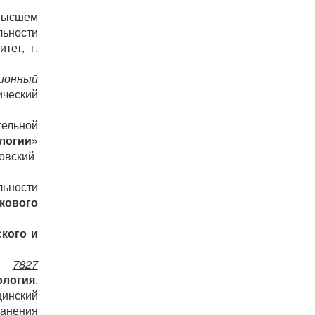
сшем
льности
тет, г.
ионный
ический
ельной
логии
»
овский
ьности
кового
кого и
7827
ология
.
инский
ранения