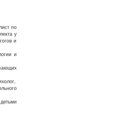
лист по
лекта у
гогов и
логии и
ивающих
холог,
ольного
 детьми