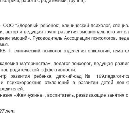
встречи, работа с родителями, группа).
 –
ООО “Здоровый ребенок”, клинический психолог, специа
и, автор и ведущая групп развития эмоционального интел
кеан эмоций». Руководитель Ассоциации психологов, педа
мья.
КБ 1, клинический психолог отделения онкологии, гемато
демия материнства», педагог-психолог, ведущая разв
ингов родительской эффективности.
 развития ребенка, детский-сад № 169,педагог-пси
а и психокоррекция отклонений в развитии детей дошк
 родителей.
азия «Жемчужина», воспитатель, развивающие занятия с
27 лет.