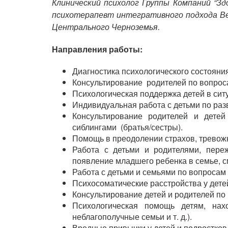
Клинический психолог Группы Компаний “З
психотерапевт интегративного подхода Ве
Центрального Черноземья.
Направления работы:
Диагностика психологического состояния
Консультирование родителей по вопроса
Психологическая поддержка детей в сит
Индивидуальная работа с детьми по ра
Консультирование родителей и дете
сиблингами (братья/сестры).
Помощь в преодолении страхов, тревожн
Работа с детьми и родителями, переж
появление младшего ребенка в семье, см
Работа с детьми и семьями по вопросам 
Психосоматические расстройства у дете
Консультирование детей и родителей по
Психологическая помощь детям, на
неблагополучные семьи и т. д.).
Вредные привычки у детей и подростков