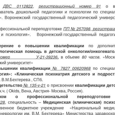
м
ДВС 0112822
,
регистрационный номер 91
о вы
ватель дошкольной педагогики и психологии по специа
. Воронежский государственный педагогический универси
фессиональной переподготовке
ПП № 257098,
регистрац
ка и психология». Воронежский государственный педагог
ерение
о повышении квалификации
по дополнит
логическая
помощь в дет
с
кой онкологии/
онкогемато
ый номер У-21-39236
,
в объеме
80 часов
. «Моск
кий университет»
вышении квалификации
№ 7827 00620968
по специал
огия»
: «Клиническая психиатрия детского и подрост
 В.М.Бехтерева , СПб.
детельство
№ 135-
v
-21
о присвоении
квалификации детс
ак.ч. ( Okids, Вена, Австрия- Москва, Россия).
лом
о профессиональной переподготовке
528
, специальность –
Медицинская (клиническая) псих
твенное бюджетное учреждение «Национальный медиц
 неврологии им. В.М. Бехтерева» Министерства здравоох