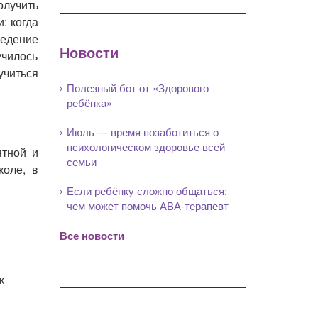
учить
: когда
ведение
Новости
училось
учиться
Полезный бот от «Здорового
ребёнка»
Июль — время позаботиться о
психологическом здоровье всей
ятной и
семьи
оле, в
Если ребёнку сложно общаться:
чем может помочь АВА-терапевт
Все новости
к