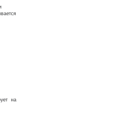
и
ывается
рует на