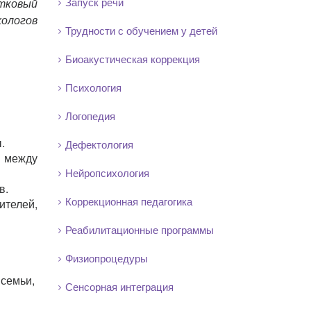
Запуск речи
стковый
хологов
Трудности с обучением у детей
Биоакустическая коррекция
Психология
Логопедия
.
Дефектология
 между
Нейропсихология
в.
Коррекционная педагогика
ителей,
Реабилитационные программы
Физиопроцедуры
семьи,
Сенсорная интеграция