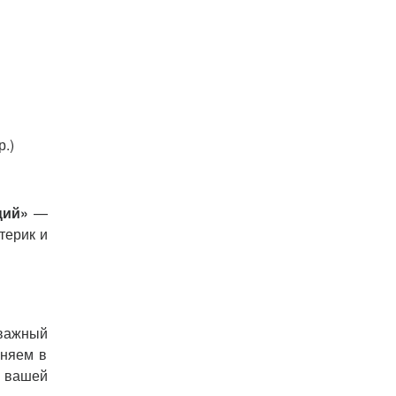
.)
ций»
—
терик и
 важный
еняем в
в вашей