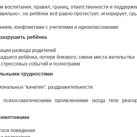
м воспитания, правил, границ, ответственности и поддержк
вильно», но ребёнок всё равно протестует, игнорирует, ср
нием, конфликтами с учителями и одноклассниками
разрушить ребёнка
уации развода родителей
дшего ребёнка, потере близкого, смене места жительства
 стрессовых событий и психотравм
альными трудностями
иональных “качелях”, раздражительности
 психосоматическими проявлениями (когда тело реаги
 симптомами
гося поведения
 и подростков