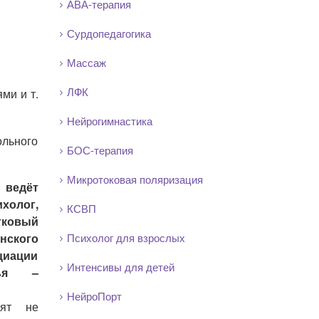
АВА-терапия
Сурдопедагогика
Массаж
ЛФК
ми и т.
Нейрогимнастика
ольного
БОС-терапия
Микротоковая поляризация
 ведёт
лог,
КСВП
тковый
нского
Психолог для взрослых
циации
Интенсивы для детей
мья –
НейроПорт
дят не