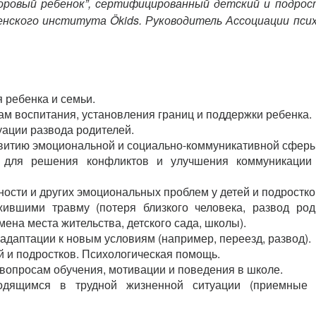
доровый ребенок”, сертифицированный детский и подро
нского института Ökids. Руководитель Ассоциации пси
 ребенка и семьи.
м воспитания, установления границ и поддержки ребенка.
уации развода родителей.
звитию эмоциональной и социально-коммуникативной сферы
й для решения конфликтов и улучшения коммуникации
ости и других эмоциональных проблем у детей и подростко
ившими травму (потеря близкого человека, развод род
ена места жительства, детского сада, школы).
адаптации к новым условиям (например, переезд, развод).
й и подростков. Психологическая помощь.
 вопросам обучения, мотивации и поведения в школе.
ходящимся в трудной жизненной ситуации (приемные 
.