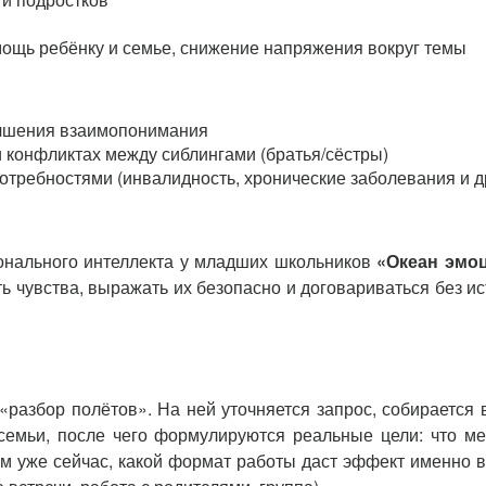
мощь ребёнку и семье, снижение напряжения вокруг темы
учшения взаимопонимания
и конфликтах между сиблингами (братья/сёстры)
отребностями (инвалидность, хронические заболевания и др
онального интеллекта у младших школьников
«Океан эмо
ть чувства, выражать их безопасно и договариваться без ис
«разбор полётов». На ней уточняется запрос, собирается
 семьи, после чего формулируются реальные цели: что м
ям уже сейчас, какой формат работы даст эффект именно 