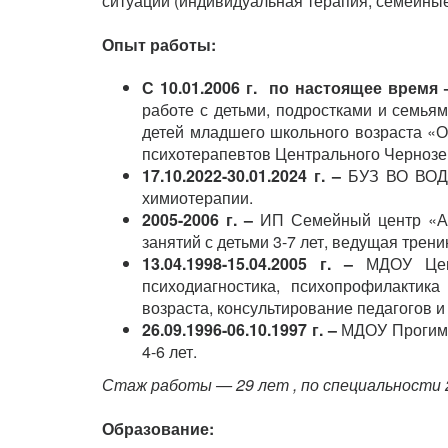
ситуации (индивидуальная терапия, семейные 
Опыт работы:
С
10.01.
2006 г.
по настоящее время
работе с детьми, подростками и семьям
детей младшего школьного возраста «О
психотерапевтов Центрального Чернозе
17.10.2022-30.01.2024 г. –
БУЗ ВО
ВОД
химиотерапии.
2005-2006 г. –
ИП Семейный центр «Ака
занятий с детьми 3-7 лет, ведущая трен
13.04.
1998-
15.04.
2005 г. –
МДОУ Центр
психодиагностика, психопрофилактик
возраста, консультирование педагогов и
26.09.
1996-
06.10.
1997
г. –
МДОУ Прогимн
4-6 лет.
Стаж работы — 29 лет , по специальности 
Образование: