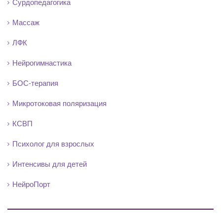
Сурдопедагогика
Массаж
ЛФК
Нейрогимнастика
БОС-терапия
Микротоковая поляризация
КСВП
Психолог для взрослых
Интенсивы для детей
НейроПорт