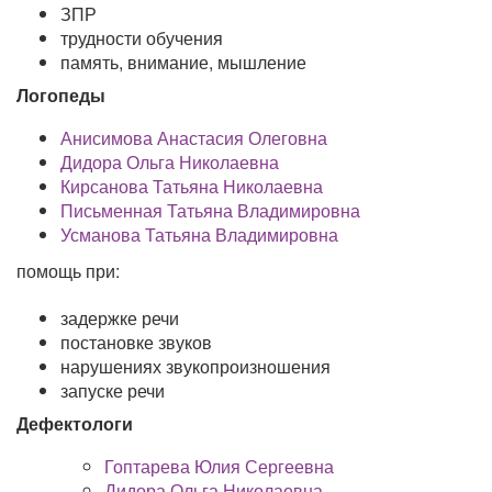
ЗПР
трудности обучения
память, внимание, мышление
Логопеды
Анисимова Анастасия Олеговна
Дидора Ольга Николаевна
Кирсанова Татьяна Николаевна
Письменная Татьяна Владимировна
Усманова Татьяна Владимировна
помощь при:
задержке речи
постановке звуков
нарушениях звукопроизношения
запуске речи
Дефектологи
Гоптарева Юлия Сергеевна
Дидора Ольга Николаевна