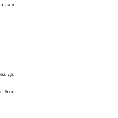
аться в
аз. Да,
ан быть