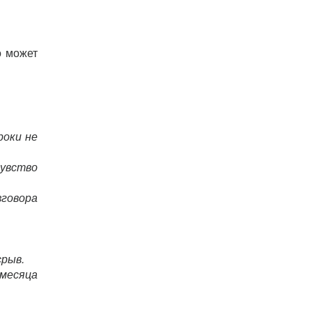
о может
роки не
чувство
зговора
срыв.
 месяца