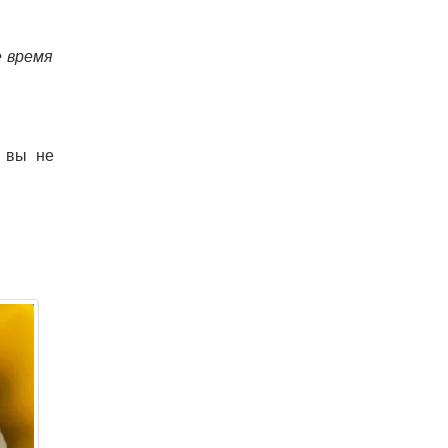
е время
о вы не