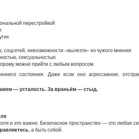
ональной перестройкой
е
угих
в, соцсетей, невозможности «вылезти» из чужого мнения
ностью, сексуальностью
оторому можно прийти с любым вопросом
ннего состояния. Даже если оно агрессивное, отстра
ушием — усталость. За враньём — стыд.
еля
хотя и это важно. Безопасное пространство — это любая си
правляетесь
, а быть собой.