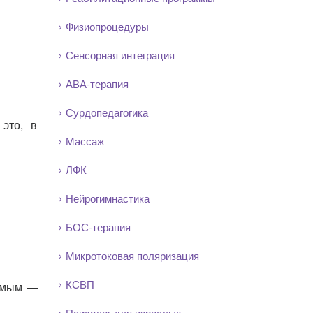
Физиопроцедуры
Сенсорная интеграция
АВА-терапия
Сурдопедагогика
 это, в
Массаж
ЛФК
Нейрогимнастика
БОС-терапия
Микротоковая поляризация
КСВП
яемым —
Психолог для взрослых